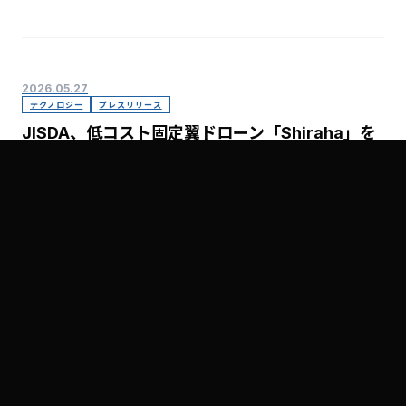
2026.05.27
テクノロジー
プレスリリース
JISDA、低コスト固定翼ドローン「Shiraha」を
展示